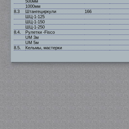
500мм
1000мм
8.3
Штангециркули
166
ШЦ-1-125
ШЦ-1-150
ШЦ-1-250
8.4.
Рулетки -Fisco
UM 3м
UM 5м
8.5.
Кельмы, мастерки